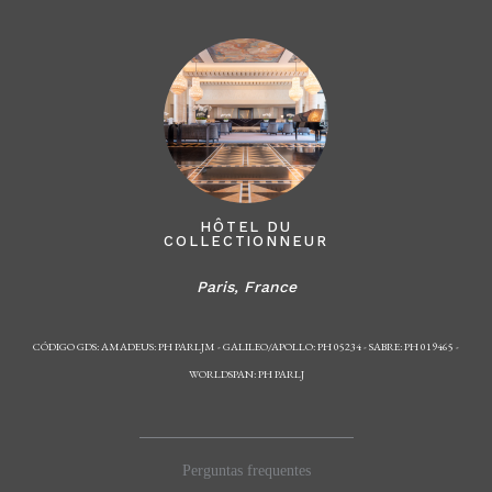
LES JARDINS
HÔTEL DU
COLLECTIONNEUR
Paris, France
Paris, F
CÓDIGO GDS: AMADEUS: PH PARLJM - GALILEO/APOLLO: PH 05234 - SABRE: PH 019465 -
WORLDSPAN: PH PARLJ
Perguntas frequentes